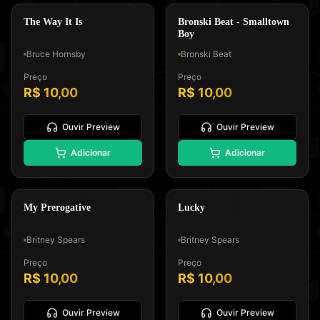
🎸
🎹
Soft Rock
Synthpop
The Way It Is
Bronski Beat - Smalltown
Boy
Bruce Hornsby
Bronski Beat
Preço
Preço
R$ 10,00
R$ 10,00
Ouvir Preview
Ouvir Preview
🎹
⭐
Adicionar
Adicionar
Padrão GM, Formato 0 e Tipo
Padrão GM, Formato 0 e Tipo
Melodia e Letra
Melodia e Letra
Synthpop
Teen Pop
My Prerogative
Lucky
Britney Spears
Britney Spears
Preço
Preço
R$ 10,00
R$ 10,00
Ouvir Preview
Ouvir Preview