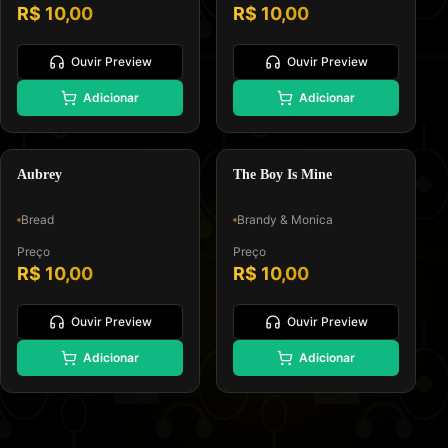
R$ 10,00
R$ 10,00
Ouvir Preview
Ouvir Preview
🎸
🎤
Adicionar
Adicionar
Padrão GM, Formato 0 e Tipo
Padrão GM, Formato 0 e Tipo
Melodia e Letra
Melodia e Letra
Soft Rock
R&B Contemporaneo
Aubrey
The Boy Is Mine
Bread
Brandy & Monica
Preço
Preço
R$ 10,00
R$ 10,00
Ouvir Preview
Ouvir Preview
Adicionar
Adicionar