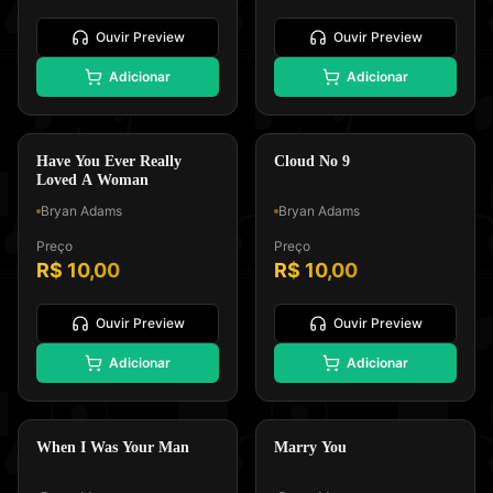
Ouvir Preview
Ouvir Preview
🎸
🎸
Adicionar
Adicionar
Padrão GM, Formato 0 e Tipo
Padrão GM, Formato 0 e Tipo
Melodia e Letra
Melodia e Letra
Rock Latino
Soft Rock
Have You Ever Really
Cloud No 9
Loved A Woman
Bryan Adams
Bryan Adams
Preço
Preço
R$ 10,00
R$ 10,00
Ouvir Preview
Ouvir Preview
🌙
🎤
Adicionar
Adicionar
Padrão GM, Formato 0 e Tipo
Padrão GM, Formato 0 e Tipo
Melodia e Letra
Melodia e Letra
Balada Romantica
Soul/R&B
When I Was Your Man
Marry You