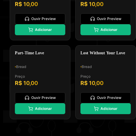
R$ 10,00
R$ 10,00
Ouvir Preview
Ouvir Preview
🎸
🌙
Adicionar
Adicionar
Padrão GM, Formato 0 e Tipo
Padrão GM, Formato 0 e Tipo
Melodia e Letra
Melodia e Letra
Soft Rock
Balada Romantica
Part-Time Love
Lost Without Your Love
Bread
Bread
Preço
Preço
R$ 10,00
R$ 10,00
Ouvir Preview
Ouvir Preview
Adicionar
Adicionar