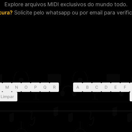
Explore arquivos MIDI exclusivos do mundo todo.
cura?
Solicite pelo whatsapp ou por email para verif
M
N
O
P
Q
R
A
B
C
D
E
F
Limpar