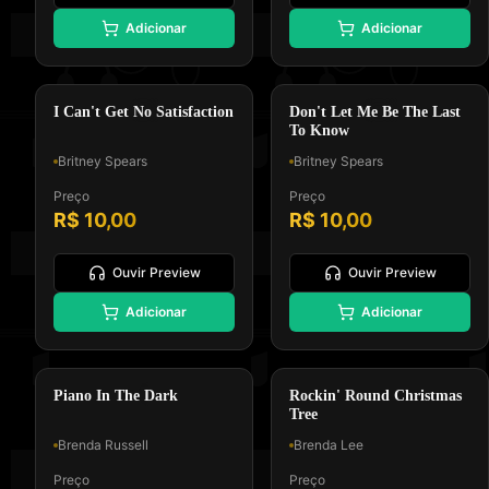
⭐
⭐
Adicionar
Adicionar
Padrão GM, Formato 0 e Tipo
Padrão GM, Formato 0 e Tipo
Melodia e Letra
Melodia e Letra
Dance Pop
Balada Pop
I Can't Get No Satisfaction
Don't Let Me Be The Last
To Know
Britney Spears
Britney Spears
Preço
Preço
R$ 10,00
R$ 10,00
Ouvir Preview
Ouvir Preview
🎤
🎄
Adicionar
Adicionar
Padrão GM, Formato 0 e Tipo
Padrão GM, Formato 0 e Tipo
Melodia e Letra
Melodia e Letra
Soul/R&B
Natal
Piano In The Dark
Rockin' Round Christmas
Tree
Brenda Russell
Brenda Lee
Preço
Preço