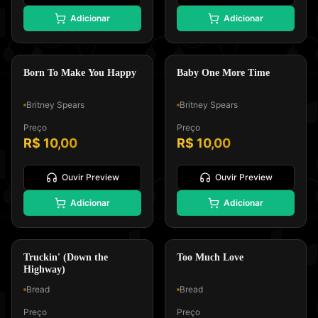
⭐
⭐
Adicionar
Adicionar
Padrão GM, Formato 0 e Tipo
Padrão GM, Formato 0 e Tipo
Melodia e Letra
Melodia e Letra
Teen Pop
Teen Pop
Born To Make You Happy
Baby One More Time
Britney Spears
Britney Spears
Preço
Preço
R$ 10,00
R$ 10,00
Ouvir Preview
Ouvir Preview
🎸
⭐
Adicionar
Adicionar
Padrão GM, Formato 0 e Tipo
Padrão GM, Formato 0 e Tipo
Melodia e Letra
Melodia e Letra
Soft Rock
Pop Rock
Truckin' (Down the
Too Much Love
Highway)
Bread
Bread
Preço
Preço