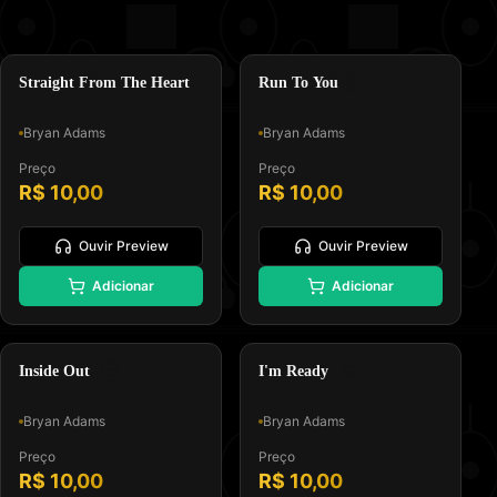
🎸
🎸
Padrão GM, Formato 0 e Tipo
Padrão GM, Formato 0 e Tipo
Melodia e Letra
Melodia e Letra
Rock Ballad
Arena Rock
Straight From The Heart
Run To You
Bryan Adams
Bryan Adams
Preço
Preço
R$ 10,00
R$ 10,00
Ouvir Preview
Ouvir Preview
🎸
⭐
Adicionar
Adicionar
Padrão GM, Formato 0 e Tipo
Padrão GM, Formato 0 e Tipo
Melodia e Letra
Melodia e Letra
Soft Rock
Pop Rock
Inside Out
I'm Ready
Bryan Adams
Bryan Adams
Preço
Preço
R$ 10,00
R$ 10,00