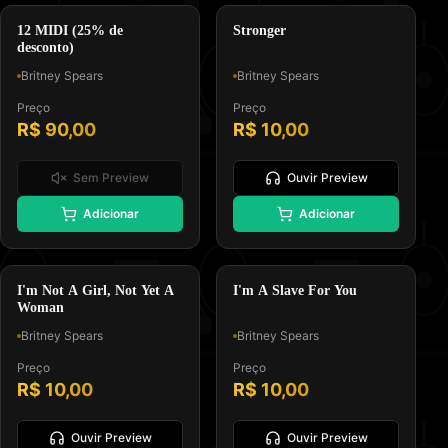
🎵
⭐
COLEÇÃO MIDI
Dance Pop
12 MIDI (25% de
Stronger
desconto)
Britney Spears
Britney Spears
Preço
Preço
R$ 90,00
R$ 10,00
Sem Preview
Ouvir Preview
🎸
⭐
Adicionar
Adicionar
Padrão GM, Formato 0 e Tipo
Padrão GM, Formato 0 e Tipo
Melodia e Letra
Melodia e Letra
Soft Rock
Dance Pop
I'm Not A Girl, Not Yet A
I'm A Slave For You
Woman
Britney Spears
Britney Spears
Preço
Preço
R$ 10,00
R$ 10,00
Ouvir Preview
Ouvir Preview