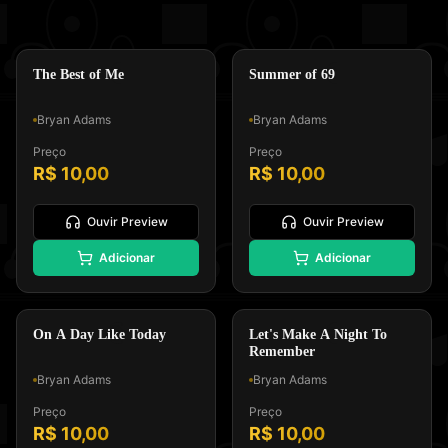
⭐
⭐
Padrão GM, Formato 0 e Tipo
Padrão GM, Formato 0 e Tipo
Melodia e Letra
Melodia e Letra
Pop Rock
Pop Rock
The Best of Me
Summer of 69
Bryan Adams
Bryan Adams
Preço
Preço
R$ 10,00
R$ 10,00
Ouvir Preview
Ouvir Preview
🎸
⭐
Adicionar
Adicionar
Padrão GM, Formato 0 e Tipo
Padrão GM, Formato 0 e Tipo
Melodia e Letra
Melodia e Letra
Soft Rock
Pop Rock
On A Day Like Today
Let's Make A Night To
Remember
Bryan Adams
Bryan Adams
Preço
Preço
R$ 10,00
R$ 10,00