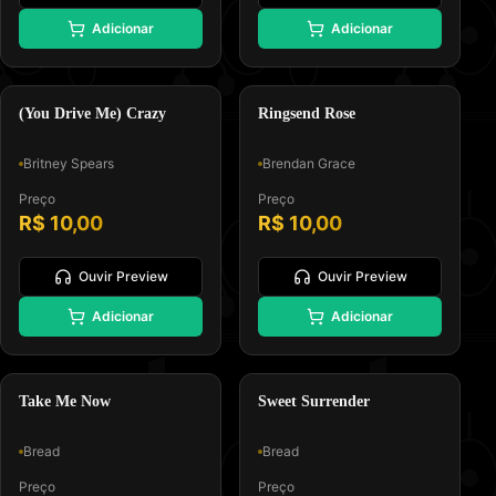
🪕
⭐
Adicionar
Adicionar
Padrão GM, Formato 0 e Tipo
Padrão GM, Formato 0 e Tipo
Melodia e Letra
Melodia e Letra
Dance Pop
Irish Folk
(You Drive Me) Crazy
Ringsend Rose
Britney Spears
Brendan Grace
Preço
Preço
R$ 10,00
R$ 10,00
Ouvir Preview
Ouvir Preview
🎸
⭐
Adicionar
Adicionar
Padrão GM, Formato 0 e Tipo
Padrão GM, Formato 0 e Tipo
Melodia e Letra
Melodia e Letra
Pop Melódico
Soft Rock
Take Me Now
Sweet Surrender
Bread
Bread
Preço
Preço