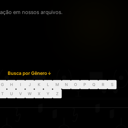
icação em nossos arquivos.
Busca por Gênero
G
H
I
J
K
L
M
N
O
P
Q
R
S
T
U
V
W
X
Y
Z