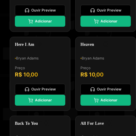
Ouvir Preview
Ouvir Preview
🎸
⭐
Adicionar
Adicionar
Padrão GM, Formato 0 e Tipo
Padrão GM, Formato 0 e Tipo
Melodia e Letra
Melodia e Letra
Pop Rock
Soft Rock
Here I Am
Heaven
Bryan Adams
Bryan Adams
Preço
Preço
R$ 10,00
R$ 10,00
Ouvir Preview
Ouvir Preview
🎸
🎵
Adicionar
Adicionar
Padrão GM, Formato 0 e Tipo
Padrão GM, Formato 0 e Tipo
Melodia e Letra
Melodia e Letra
Rock Acústico
Power Ballad
Back To You
All For Love