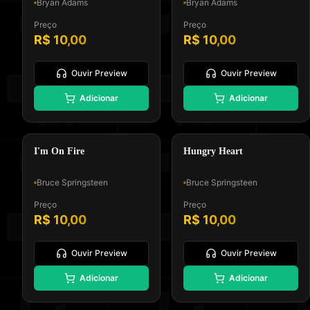
Bryan Adams
Bryan Adams
Preço
Preço
R$ 10,00
R$ 10,00
Ouvir Preview
Ouvir Preview
🎸
🎸
Adicionar
Adicionar
Padrão GM, Formato 0 e Tipo
Padrão GM, Formato 0 e Tipo
Melodia e Letra
Melodia e Letra
Heartland Rock
Heartland Rock
I'm On Fire
Hungry Heart
Bruce Springsteen
Bruce Springsteen
Preço
Preço
R$ 10,00
R$ 10,00
Ouvir Preview
Ouvir Preview
Adicionar
Adicionar
Padrão GM, Formato 0 e Tipo
Padrão GM, Formato 0 e Tipo
Melodia e Letra
Melodia e Letra