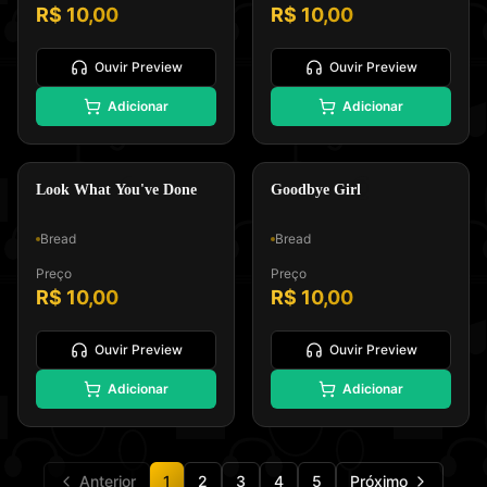
R$ 10,00
R$ 10,00
Ouvir Preview
Ouvir Preview
🎸
⭐
Adicionar
Adicionar
Padrão GM, Formato 0 e Tipo
Padrão GM, Formato 0 e Tipo
Melodia e Letra
Melodia e Letra
Pop Rock
Soft Rock
Look What You've Done
Goodbye Girl
Bread
Bread
Preço
Preço
R$ 10,00
R$ 10,00
Ouvir Preview
Ouvir Preview
Adicionar
Adicionar
Anterior
1
2
3
4
5
Próximo