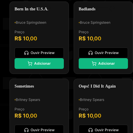
🎸
🎸
Heartland Rock
Heartland Rock
Born In the U.S.A.
Badlands
Bruce Springsteen
Bruce Springsteen
Preço
Preço
R$ 10,00
R$ 10,00
Ouvir Preview
Ouvir Preview
⭐
⭐
Adicionar
Adicionar
Padrão GM, Formato 0 e Tipo
Padrão GM, Formato 0 e Tipo
Melodia e Letra
Melodia e Letra
Teen Pop
Dance Pop
Sometimes
Oops! I Did It Again
Britney Spears
Britney Spears
Preço
Preço
R$ 10,00
R$ 10,00
Ouvir Preview
Ouvir Preview