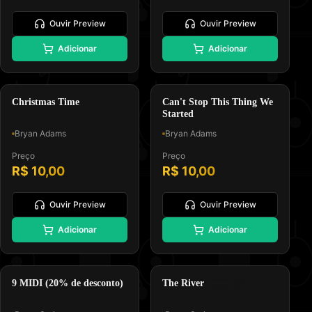
Ouvir Preview
Ouvir Preview
🎄
⭐
Adicionar
Adicionar
Padrão GM, Formato 0 e Tipo
Padrão GM, Formato 0 e Tipo
Melodia e Letra
Melodia e Letra
Natal
Pop Rock
Christmas Time
Can't Stop This Thing We
Started
Bryan Adams
Bryan Adams
Preço
Preço
R$ 10,00
R$ 10,00
Ouvir Preview
Ouvir Preview
🎵
🎸
Adicionar
Adicionar
Padrão GM, Formato 0 e Tipo
Padrão GM, Formato 0 e Tipo
Melodia e Letra
Melodia e Letra
COLEÇÃO MIDI
Heartland Rock
9 MIDI (20% de desconto)
The River