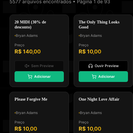
🎵
🎸
5577
arquivos encontrados
• Página 1 de 93
Padrão GM, Formato 0 e Tipo
Padrão GM, Formato 0 e Tipo
Melodia e Letra
Melodia e Letra
COLEÇÃO MIDI
Classic Rock
20 MIDI (30% de
The Only Thing Looks
desconto)
Good
Bryan Adams
Bryan Adams
Preço
Preço
R$ 140,00
R$ 10,00
Sem Preview
Ouvir Preview
🎸
⭐
Adicionar
Adicionar
Padrão GM, Formato 0 e Tipo
Padrão GM, Formato 0 e Tipo
Melodia e Letra
Melodia e Letra
Soft Rock
Pop Rock
Please Forgive Me
One Night Love Affair
Bryan Adams
Bryan Adams
Preço
Preço
R$ 10,00
R$ 10,00