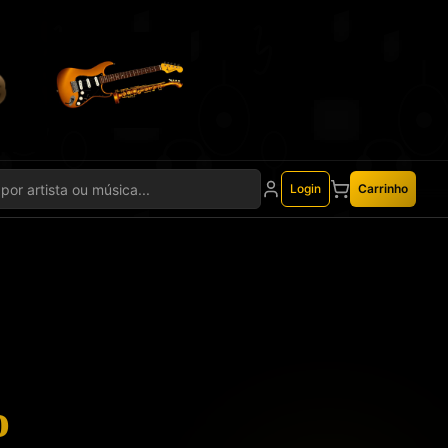
Login
Carrinho
o